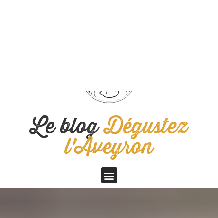
Panneau de gestion des cookies
Retrouvez-
Tourisme
Aveyron
nous sur
Le blog
Dégustez
l'Aveyron