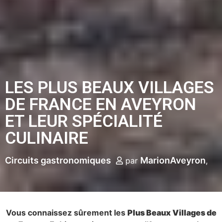
LES PLUS BEAUX VILLAGES
DE FRANCE EN AVEYRON
ET LEUR SPÉCIALITÉ
CULINAIRE
Circuits gastronomiques
MarionAveyron
par
Vous connaissez sûrement les
Plus Beaux Villages de
France
. Et bien saviez-vous que l’Aveyron est le
département qui en possède le plus ? La visite de