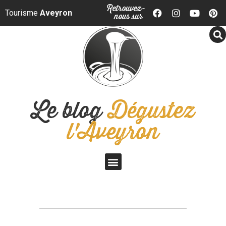
Panneau de gestion des cookies
Retrouvez-
Tourisme
Aveyron
nous sur
Le blog
Dégustez
l'Aveyron