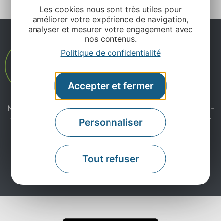
Les cookies nous sont très utiles pour
améliorer votre expérience de navigation,
analyser et mesurer votre engagement avec
nos contenus.
Politique de confidentialité
Accepter et fermer
Ne manquez pas notre newsletter mensuelle et laissez-
vous inspirer pour profiter pleinement de votre séjour
Personnaliser
en Aveyron.
Tout refuser
Je m'abonne ici