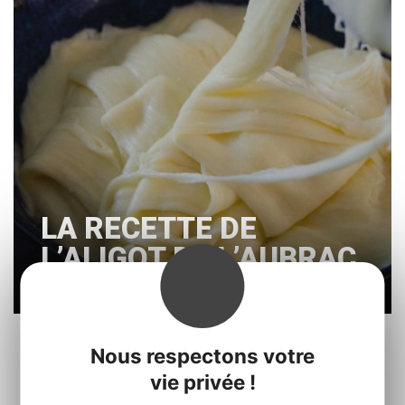
LA RECETTE DE
L’ALIGOT DE L’AUBRAC
Nous respectons votre
« Prec.
1
2
3
…
14
Suiv. »
vie privée !