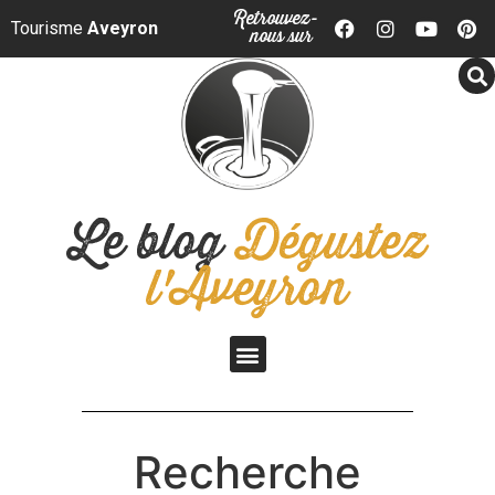
Panneau de gestion des cookies
Retrouvez-
Tourisme
Aveyron
nous sur
Le blog
Dégustez
l'Aveyron
Recherche