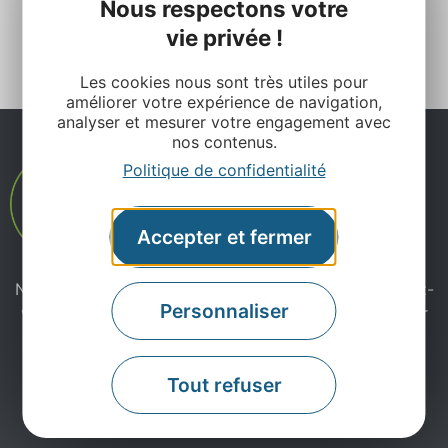
Nous respectons votre
« Prec.
1
2
3
…
7
Suiv. »
vie privée !
Les cookies nous sont très utiles pour
améliorer votre expérience de navigation,
analyser et mesurer votre engagement avec
nos contenus.
Politique de confidentialité
Accepter et fermer
Ne manquez pas notre newsletter mensuelle et laissez-
Personnaliser
vous inspirer pour profiter pleinement de votre séjour
en Aveyron.
Tout refuser
Je m'abonne ici