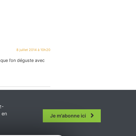
8 juillet 2014 à 10h20
e que l’on déguste avec
z-
r en
Je m'abonne ici