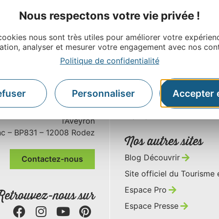
Nous respectons votre vie privée !
cookies nous sont très utiles pour améliorer votre expérien
ation, analyser et mesurer votre engagement avec nos con
Politique de confidentialité
efuser
Personnaliser
Accepter 
ctivité et du Tourisme de
À propos
l’Aveyron
nc – BP831 – 12008 Rodez
Nos autres sites
Blog Découvrir
Contactez-nous
Site officiel du Tourisme
Espace Pro
Retrouvez-nous sur
Espace Presse