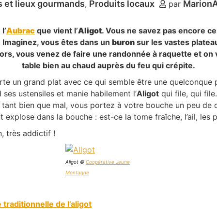
 et lieux gourmands
Produits locaux
Marion
par
l’
Aubrac
que vient l’
Aligot
. Vous ne savez pas encore ce 
 ; Imaginez, vous êtes dans un
buron
sur les vastes plateaux
ors, vous venez de faire une randonnée à raquette et on v
table bien au chaud auprès du feu qui crépite.
rte un grand plat avec ce qui semble être une quelconque pu
 ses ustensiles et manie habilement l’
Aligot
qui file, qui fil
t tant bien que mal, vous portez à votre bouche un peu de 
out explose dans la bouche : est-ce la tome fraîche, l’ail, le
, très addictif !
Aligot ©
Coopérative Jeune
Montagne
 traditionnelle de l’aligot