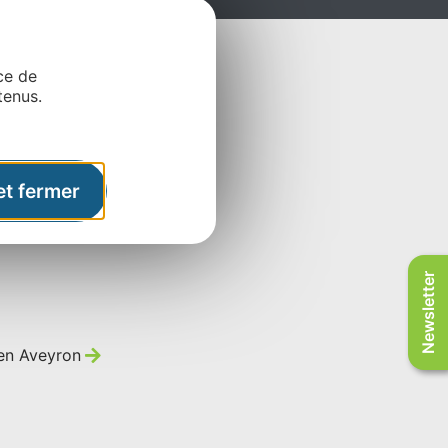
ce de
tenus.
et fermer
Newsletter
 en Aveyron