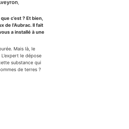
Aveyron
que c’est ? Et bien,
 de l’Aubrac. Il fait
ous a installé à une
rée. Mais là, le
e. L’expert le dépose
cette substance qui
s pommes de terres ?