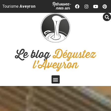
Panneau de gestion des cookies
Retrouvez-
Tourisme
Aveyron
nous sur
Le blog
Dégustez
l'Aveyron