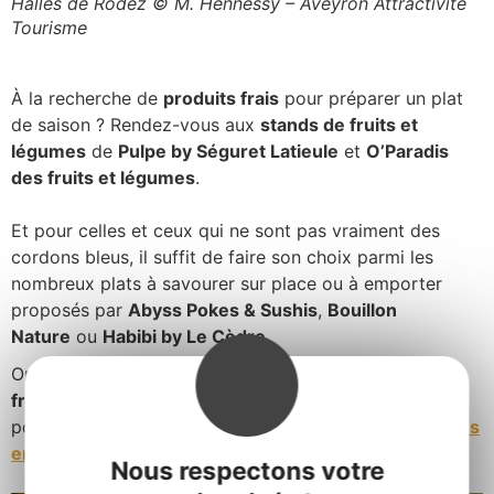
Halles de Rodez © M. Hennessy – Aveyron Attractivité
Tourisme
À la recherche de
produits frais
pour préparer un plat
de saison ? Rendez-vous aux
stands de fruits et
légumes
de
Pulpe by Séguret Latieule
et
O’Paradis
des fruits et légumes
.
Et pour celles et ceux qui ne sont pas vraiment des
cordons bleus, il suffit de faire son choix parmi les
nombreux plats à savourer sur place ou à emporter
proposés par
Abyss Pokes & Sushis
,
Bouillon
Nature
ou
Habibi by Le Cèdre
.
On peut également se laisser tenter par un
plateau de
fromages
sélectionnés par Terres Fromagères. Vous
pourrez d’ailleurs y retrouver tous les
grands
Fromages
emblématiques AOP et IGP de l’Aveyron
.
Nous respectons votre