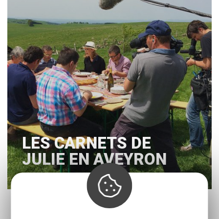
LES CARNETS DE
JULIE EN AVEYRON
« Prec.
1
2
3
4
5
…
11