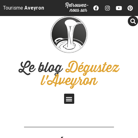
Panneau de gestion des cookies
Retrouvez-
Tourisme
Aveyron
nous sur
Le blog
Dégustez
l'Aveyron