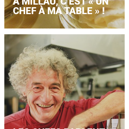
À MILLAU, C’EST « UN
CHEF À MA TABLE » !