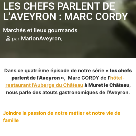
LES CHEFS PARLENT DE
L’AVEYRON : MARC CORDY
Marchés et lieux gourmands
MarionAveyron
par
Dans ce quatrième épisode de notre série «
les chefs
parlent de l’Aveyron »
, Marc CORDY de l’
hôtel-
restaurant l’Auberge du Château
à
Muret le Château
,
nous parle des atouts gastronomiques de l’Aveyron.
Joindre la passion de notre métier et notre vie de
famille