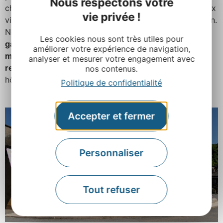
Nous respectons votre
chambres, dont chacune a son style, ce qui permet aux
vie privée !
visiteurs des haltes de plusieurs jours dans notre région.
Nous proposons au restaurant
une cuisine
Les cookies nous sont très utiles pour
gastronomique contemporaine, biologique, de
améliorer votre expérience de navigation,
marché,
avec une pointe d’épices et beaucoup de
analyser et mesurer votre engagement avec
respect du produit
pour exalter les papilles de nos
nos contenus.
hôtes.
Politique de confidentialité
Accepter et fermer
Personnaliser
Tout refuser