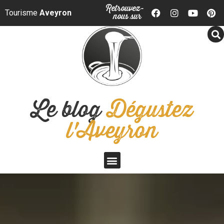
Panneau de gestion des cookies
Retrouvez-
Tourisme
Aveyron
nous sur
Le blog
Dégustez
l'Aveyron