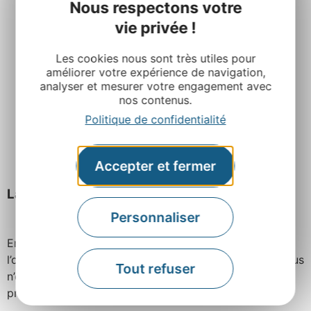
Nous respectons votre
vie privée !
Les cookies nous sont très utiles pour
améliorer votre expérience de navigation,
analyser et mesurer votre engagement avec
nos contenus.
Politique de confidentialité
Accepter et fermer
La truite au lard
Personnaliser
En cette saison estivale,
la pêche
est ouverte et c’est
l’occasion de déguster les poissons de l’Aveyron. Si vous
Tout refuser
n’êtes pas pêcheur, plusieurs
restaurants
vous
proposent cette spécialité sur leurs cartes.