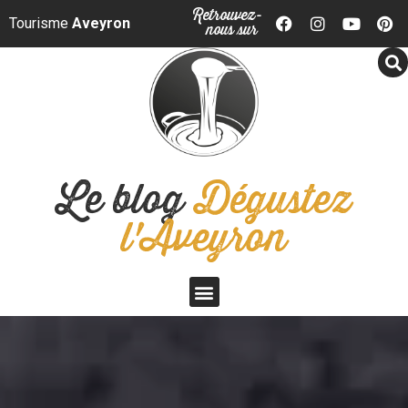
Panneau de gestion des cookies
Retrouvez-
Tourisme
Aveyron
nous sur
Le blog
Dégustez
l'Aveyron