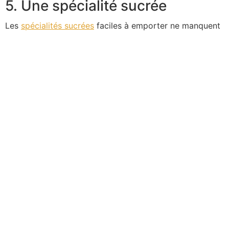
5. Une spécialité sucrée
Les
spécialités sucrées
faciles à emporter ne manquent
pas en Aveyron. Echaudés, rissole aux pruneaux,
quelques morceaux de gâteau à la broche ou une part
de fouace complèteront cette boîte repas version
Aveyron.
Rissole aux pruneaux
Échaudés