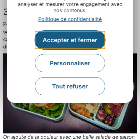
analyser et mesurer votre engagement avec
3. Un peu de couleur
nos contenus.
Politique de confidentialité
Pour équilibrer le repas et égayer votre boîte, une
salade agrémentée de divers légumes du moment
:
carottes en hiver, poivrons ou tomates en été… A vous
Accepter et fermer
de laisser votre imagination s’exprimer.
Personnaliser
Tout refuser
On ajoute de la couleur avec une belle salade de saison