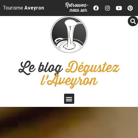
Panneau de gestion des cookies
Retrouvez-
Tourisme
Aveyron
nous sur
Le blog
Dégustez
l'Aveyron