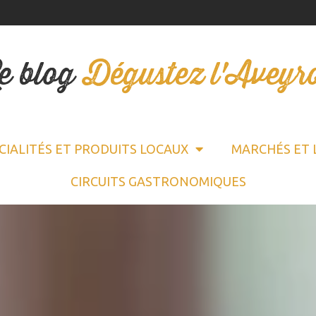
e blog
Dégustez l'Aveyr
CIALITÉS ET PRODUITS LOCAUX
MARCHÉS ET 
CIRCUITS GASTRONOMIQUES