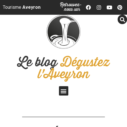
Panneau de gestion des cookies
Retrouvez-
Tourisme
Aveyron
nous sur
Le blog
Dégustez
l'Aveyron