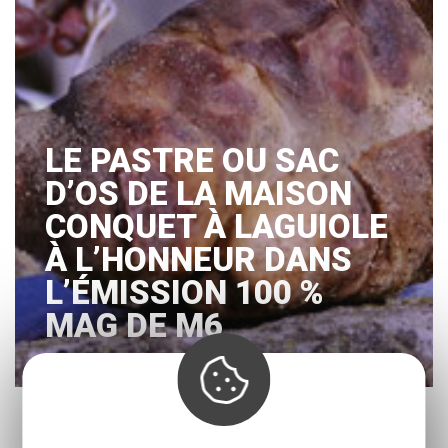
LE PASTRE OU SAC
D’OS DE LA MAISON
CONQUET À LAGUIOLE
À L’HONNEUR DANS
L’ÉMISSION 100 %
MAG DE M6
« Prec.
1
…
5
6
7
8
9
…