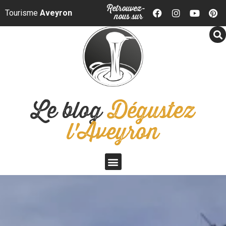
Panneau de gestion des cookies
Retrouvez-
Tourisme
Aveyron
nous sur
Le blog
Dégustez
l'Aveyron