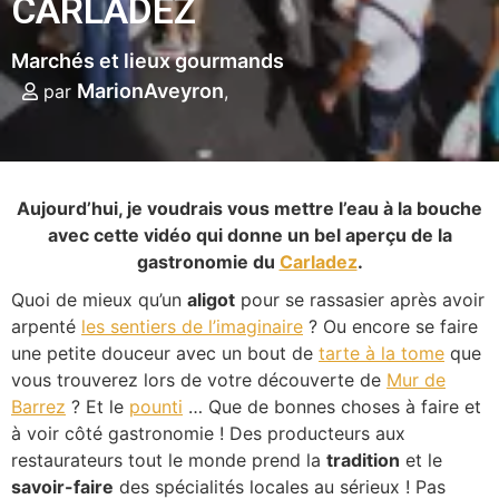
CARLADEZ
Marchés et lieux gourmands
MarionAveyron
par
Aujourd’hui, je voudrais vous mettre l’eau à la bouche
avec cette vidéo qui donne un bel aperçu de la
gastronomie du
Carladez
.
Quoi de mieux qu’un
aligot
pour se rassasier après avoir
arpenté
les sentiers de l’imaginaire
? Ou encore se faire
une petite douceur avec un bout de
tarte à la tome
que
vous trouverez lors de votre découverte de
Mur de
Barrez
? Et le
pounti
… Que de bonnes choses à faire et
à voir côté gastronomie ! Des producteurs aux
restaurateurs tout le monde prend la
tradition
et le
savoir-faire
des spécialités locales au sérieux ! Pas