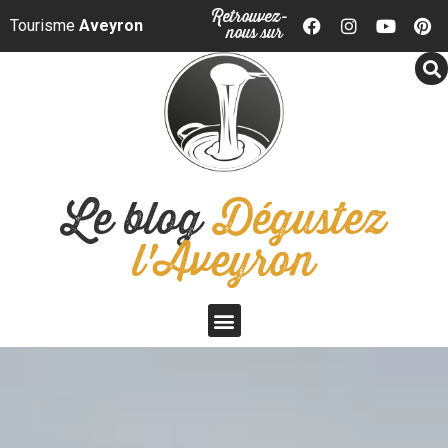
Panneau de gestion des cookies
Retrouvez-
Tourisme
Aveyron
nous sur
Le blog
Dégustez
l'Aveyron