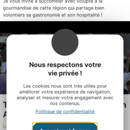
Je vous invite à succomber avec volupté à la
gourmandise de cette région qui partage bien
volontiers sa gastronomie et son hospitalité !
Nous respectons votre
vie privée !
Les cookies nous sont très utiles pour
améliorer votre expérience de navigation,
analyser et mesurer votre engagement avec
Trouver un marché nocturne en
nos contenus.
Politique de confidentialité
Aveyron
Les marchés nocturnes aveyronnais