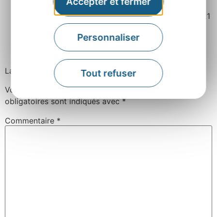
Accepter et fermer
Mis à jour le 21 juillet 2021
Personnaliser
Facebook
Twitter
Pinterest
Laisser un commentaire
Tout refuser
Votre adresse e-mail ne sera pas publiée.
Les champs
obligatoires sont indiqués avec
*
Commentaire
*