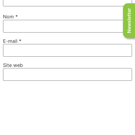
Newsletter
Nom
*
E-mail
*
Site web
Enregistrer mon nom, mon e-mail et mon site dans le
navigateur pour mon prochain commentaire.