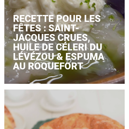
RECETTE POUR LES
FÊTES : SAINT-
JACQUES CRUES,
HUILE DE CÉLERI DU
LÉVÉZOU & ESPUMA
AU ROQUEFORT