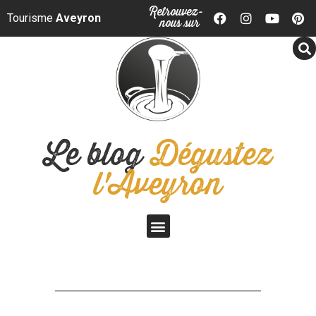
Panneau de gestion des cookies
Retrouvez-
Tourisme
Aveyron
nous sur
Le blog
Dégustez
l'Aveyron