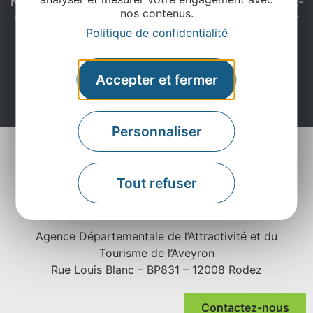
Ne manquez pas notre newsletter mensuelle et laissez-
nos contenus.
vous inspirer pour profiter pleinement de votre séjour
Politique de confidentialité
en Aveyron.
Accepter et fermer
Je m'abonne ici
Personnaliser
Tout refuser
Agence Départementale de l’Attractivité et du
Tourisme de l’Aveyron
Rue Louis Blanc – BP831 – 12008 Rodez
Contactez-nous