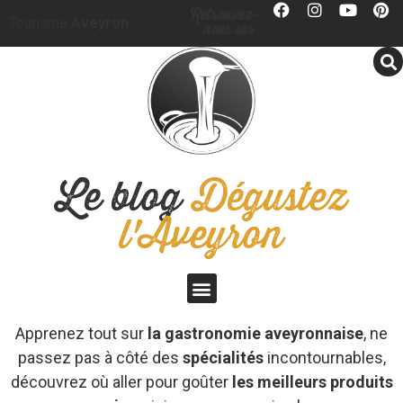
Panneau de gestion des cookies
Retrouvez-
Tourisme
Aveyron
nous sur
Le blog
Dégustez
l'Aveyron
Apprenez tout sur
la gastronomie aveyronnaise
, ne
passez pas à côté des
spécialités
incontournables,
découvrez où aller pour goûter
les meilleurs produits