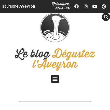
Panneau de gestion des cookies
Retrouvez-
Tourisme
Aveyron
nous sur
Le blog
Dégustez
l'Aveyron