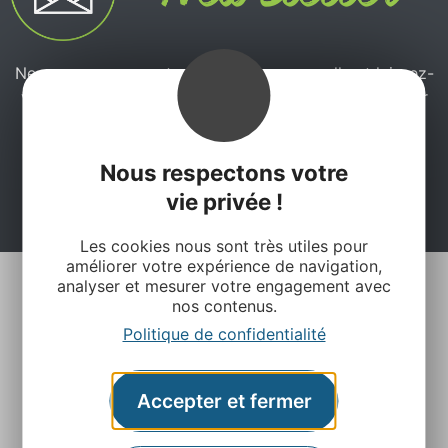
Ne manquez pas notre newsletter mensuelle et laissez-
vous inspirer pour profiter pleinement de votre séjour
en Aveyron.
Nous respectons votre
Je m'abonne ici
vie privée !
Les cookies nous sont très utiles pour
améliorer votre expérience de navigation,
analyser et mesurer votre engagement avec
nos contenus.
Politique de confidentialité
Accepter et fermer
Agence Départementale de l’Attractivité et du
Tourisme de l’Aveyron