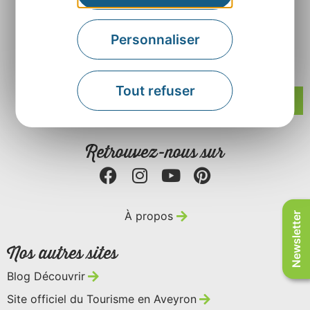
Agence Départementale de l’Attractivité et du
Personnaliser
Tourisme de l’Aveyron
Rue Louis Blanc – BP831 – 12008 Rodez
Tout refuser
Contactez-nous
Retrouvez-nous sur
À propos
Newsletter
Nos autres sites
Blog Découvrir
Site officiel du Tourisme en Aveyron