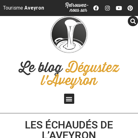
Panneau de gestion des cookies
Retrouvez-
Tourisme
Aveyron
nous sur
Le blog
Dégustez
l'Aveyron
LES ÉCHAUDÉS DE
L’AVEYRON