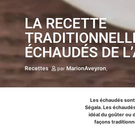
LA RECETTE
TRADITIONNELLE
ÉCHAUDÉS DE L
Recettes
MarionAveyron
par
Les échaudés sont d
Ségala. Les échaudés
idéal du goûter ou 
façons traditionn