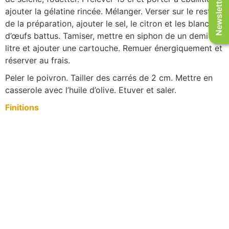
Newsletter
ajouter la gélatine rincée. Mélanger. Verser sur le reste
de la préparation, ajouter le sel, le citron et les blancs
d’œufs battus. Tamiser, mettre en siphon de un demi-
litre et ajouter une cartouche. Remuer énergiquement et
réserver au frais.
Peler le poivron. Tailler des carrés de 2 cm. Mettre en
casserole avec l’huile d’olive. Etuver et saler.
Finitions
Dessiner un carré avec l’encre de cuisson (à l’aide d’un
pinceau) « flouter » les bords du carré avec le piment.
Faire deux traits de purée de poivrons.
Mouler dessus un rectangle aplati de riz, un carré de
poivrons, poser à côté les calamars avec la sauce. Finir
par l’écume encre violette et la violette de Toulouse.
Restaurant Goûts et Couleurs
38 rue de Bonald