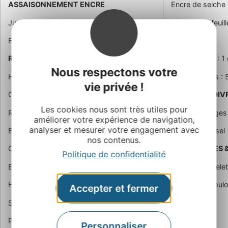
ASSAISONNEMENT ENCRE
Encre de seiche 
Jus basilic (voir bases) : 20 gr
Gélatine : 2 feuil
Encre de seiche : 12 gr
Sel
RIZ A L’ENCRE
Jus de citron : 1 
Nous respectons votre
Huile d’olive : 1 cuil soupe
Blancs d’œufs : 
vie privée !
Oignons ciselés : 30 gr
PURÉE DE POI
Les cookies nous sont très utiles pour
Riz rond : 100 gr
Poivrons rouges
améliorer votre expérience de navigation,
analyser et mesurer votre engagement avec
Bouillon de crustacés : 200 gr
Huile d’olive, sel
nos contenus.
Crème liquide : 80 gr
ACCESSOIRES 
Politique de confidentialité
Encre de seiche : 4 gr
Piment d’Espele
Huile d’ail : 1 cuil café
Violette de Toul
Accepter et fermer
Sel : 1 cuil café rase environ (selon jus)
Poivre : 4 tours
Personnaliser