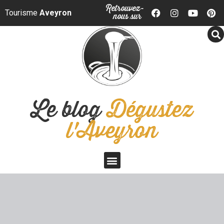
Panneau de gestion des cookies
Retrouvez-
Tourisme
Aveyron
nous sur
Le blog
Dégustez
l'Aveyron