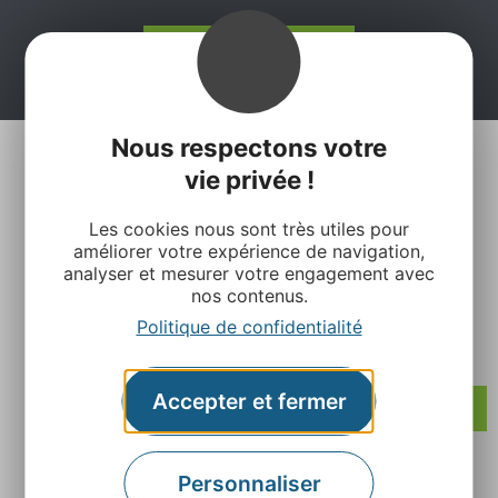
Je m'abonne ici
Nous respectons votre
vie privée !
Les cookies nous sont très utiles pour
améliorer votre expérience de navigation,
analyser et mesurer votre engagement avec
Agence Départementale de l’Attractivité et du
nos contenus.
Tourisme de l’Aveyron
Politique de confidentialité
Rue Louis Blanc – BP831 – 12008 Rodez
Accepter et fermer
Contactez-nous
Personnaliser
Retrouvez-nous sur