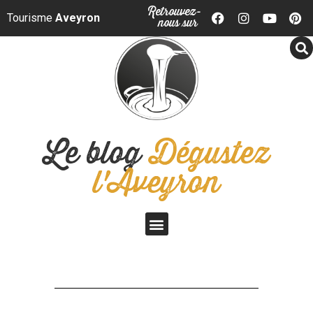
Panneau de gestion des cookies
Retrouvez-
Tourisme
Aveyron
nous sur
Le blog
Dégustez
l'Aveyron