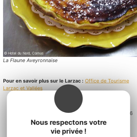
La Flaune Aveyronnaise
Pour en savoir plus sur le Larzac :
Office de Tourisme
Larzac et Vallées
Mis à jour le 17 juin 2026
Nous respectons votre
vie privée !
Facebook
Twitter
Pinterest