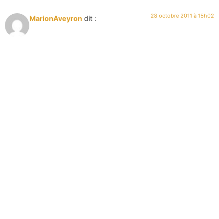
28 octobre 2011 à 15h02
MarionAveyron
dit :
Suite à la demande de plusieurs personnes, voici une petite
explication sur la recuite :
La recuite est une préparation laitière de l’Aveyron. Le produit de
base est la gaspe (petit lait) de brebis que l’on recueille lors de
l’élaboration du Pérail.
Vous pouvez en trouver chez quelques fromagers ou sur les
marchés de l’Aveyron.
Sinon, certains cuisiniers conseillent de la remplacer par de la
brousse pour un résultat quasi similaire.
Répondre
7 mars 2013 à 18h25
Varg
dit :