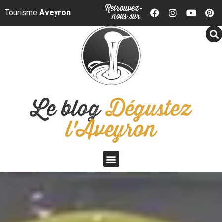
Panneau de gestion des cookies
Retrouvez-
Tourisme
Aveyron
nous sur
Le blog
Dégustez
l'Aveyron