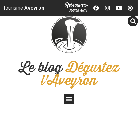
Panneau de gestion des cookies
Retrouvez-
Tourisme
Aveyron
nous sur
Le blog
Dégustez
l'Aveyron