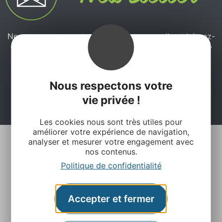
Ne manquez pas notre newsletter mensuelle et laissez-
vous inspirer pour profiter pleinement de votre séjour
en Aveyron.
Nous respectons votre
Je m'abonne ici
vie privée !
Les cookies nous sont très utiles pour
améliorer votre expérience de navigation,
analyser et mesurer votre engagement avec
nos contenus.
Politique de confidentialité
Accepter et fermer
Agence Départementale de l’Attractivité et du
Tourisme de l’Aveyron