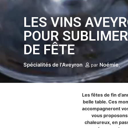
LES VINS AVEY
POUR SUBLIMER
DE FÊTE
Spécialités de l'Aveyron
Noémie
par
Les fêtes de fin d’an
belle table. Ces mom
accompagneront vos 
vous proposons 
chaleureux, en pass