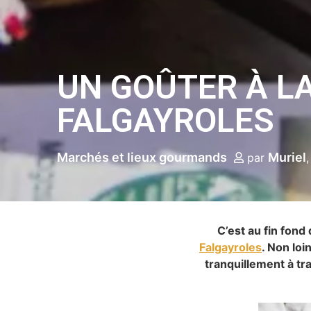
UN GOÛTER À L
FALGAYROLES
Marchés et lieux gourmands
Muriel
par
C’est au fin fond
Falgayroles
. Non loi
tranquillement à tr