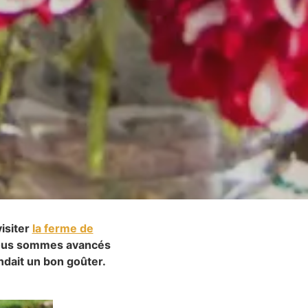
isiter
la ferme de
 nous sommes avancés
ndait un bon goûter.