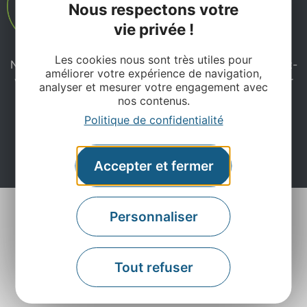
Nous respectons votre
vie privée !
Les cookies nous sont très utiles pour
Ne manquez pas notre newsletter mensuelle et laissez-
améliorer votre expérience de navigation,
vous inspirer pour profiter pleinement de votre séjour
analyser et mesurer votre engagement avec
en Aveyron.
nos contenus.
Politique de confidentialité
Je m'abonne ici
Accepter et fermer
Personnaliser
Tout refuser
Agence Départementale de l’Attractivité et du