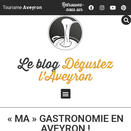
Panneau de gestion des cookies
Retrouvez-
Tourisme
Aveyron
nous sur
Le blog
Dégustez
l'Aveyron
« MA » GASTRONOMIE EN
AVEYRON !