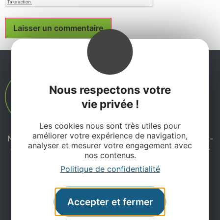
Nous respectons votre
vie privée !
Les cookies nous sont très utiles pour
améliorer votre expérience de navigation,
Ne manquez pas notre newsletter mensuelle et laissez-
analyser et mesurer votre engagement avec
vous inspirer pour profiter pleinement de votre séjour
nos contenus.
en Aveyron.
Politique de confidentialité
Je m'abonne ici
Accepter et fermer