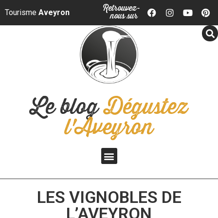
Panneau de gestion des cookies
Retrouvez-
Tourisme
Aveyron
nous sur
Le blog
Dégustez
l'Aveyron
LES VIGNOBLES DE
L’AVEYRON