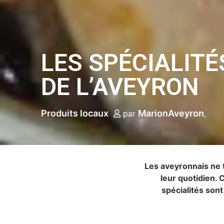
LES SPÉCIALITÉ
DE L’AVEYRON
Produits locaux
MarionAveyron
par
Les aveyronnais ne t
leur quotidien. C
spécialités son