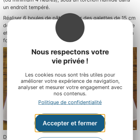
un endroit tempéré.
Réaliser 6 boules de pâte, former des galettes de 15 cm
de diamètre, insérer le Roquefort (15 à 20 gr) au centre
et refermer la pâte. Dorer à l’œuf et cuire 20 à 25 mn à
four thermostat 200°.
Nous respectons votre
vie privée !
Les cookies nous sont très utiles pour
améliorer votre expérience de navigation,
analyser et mesurer votre engagement avec
nos contenus.
Politique de confidentialité
Accepter et fermer
Découvrez toute la gamme des biscuits d’Adeline et