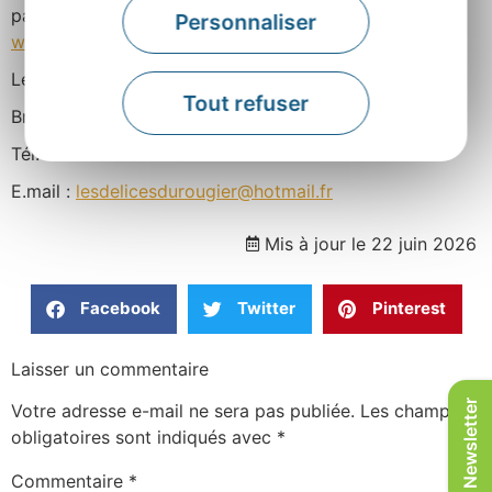
passez commande sur son site :
Personnaliser
www.lesdelicesdurougier.fr
Les Délices du Rougier
Tout refuser
Briols 12400 Montlaur
Tél. 06 82 32 12 22
E.mail :
lesdelicesdurougier@hotmail.fr
Mis à jour le 22 juin 2026
Facebook
Twitter
Pinterest
Laisser un commentaire
Newsletter
Votre adresse e-mail ne sera pas publiée.
Les champs
obligatoires sont indiqués avec
*
Commentaire
*