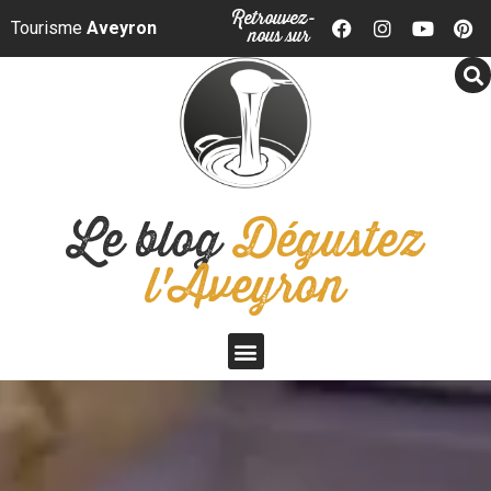
Panneau de gestion des cookies
Retrouvez-
Tourisme
Aveyron
nous sur
Le blog
Dégustez
l'Aveyron