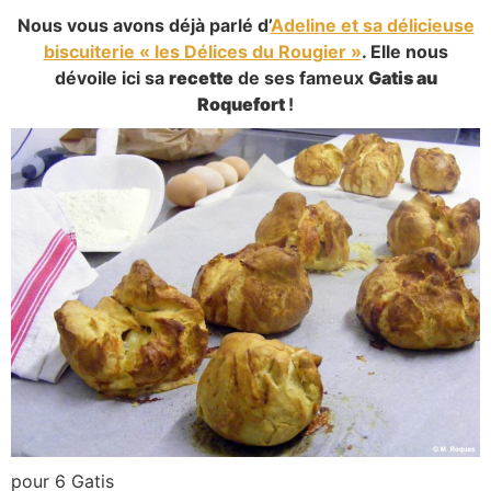
Nous vous avons déjà parlé d’
Adeline et sa délicieuse
biscuiterie « les Délices du Rougier »
. Elle nous
dévoile ici sa
recette
de ses fameux
Gatis au
Roquefort
!
pour 6 Gatis