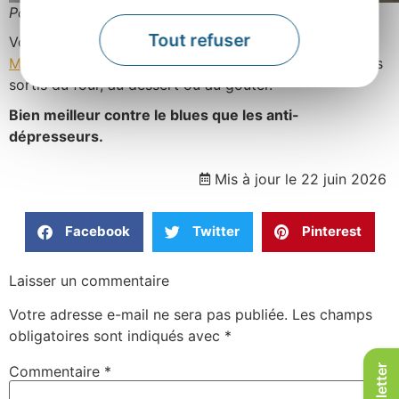
Pour tous les gourmands…
Tout refuser
Voici des gâteaux faciles à réaliser (moi
la fouace de
Mimi
, je l’ai ratée…), qui se dégustent illico, bien chauds
sortis du four, au dessert ou au goûter.
Bien meilleur contre le blues que les anti-
dépresseurs.
Mis à jour le 22 juin 2026
Facebook
Twitter
Pinterest
Laisser un commentaire
Votre adresse e-mail ne sera pas publiée.
Les champs
obligatoires sont indiqués avec
*
Commentaire
*