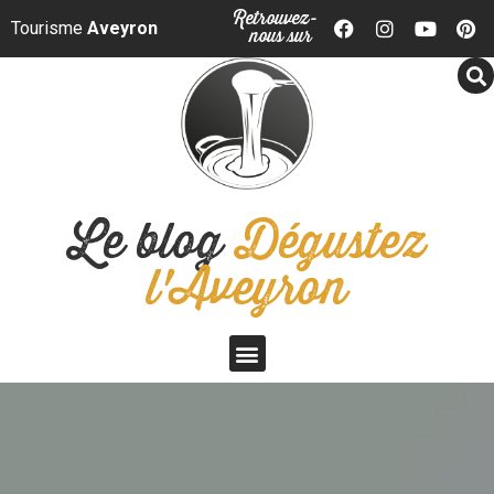
Panneau de gestion des cookies
Retrouvez-
Tourisme
Aveyron
nous sur
Le blog
Dégustez
l'Aveyron