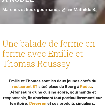
Marchés et lieux gourmands
Mathilde B.
par
Une balade de ferme en
ferme avec Emilie et
Thomas Roussey
Emilie et Thomas sont les deux jeunes chefs du
restaurant ET
situé place du Bourg à
Rodez
.
Défenseurs d’une cuisine sobre, gourmande et
responsable,
ils chérissent tout particulièrement leur
territoire,
l’Aveyron
et ses produits singuliers.