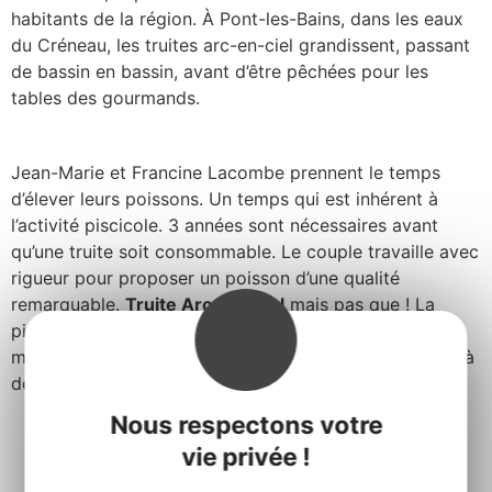
habitants de la région. À Pont-les-Bains, dans les eaux
du Créneau, les truites arc-en-ciel grandissent, passant
de bassin en bassin, avant d’être pêchées pour les
tables des gourmands.
Jean-Marie et Francine Lacombe prennent le temps
d’élever leurs poissons. Un temps qui est inhérent à
l’activité piscicole. 3 années sont nécessaires avant
qu’une truite soit consommable. Le couple travaille avec
rigueur pour proposer un poisson d’une qualité
remarquable.
Truite Arc-en-Ciel
mais pas que ! La
pisciculture propose également
la truite fumée
. Un
mets qui fait la renommée de l’exploitation bien au-delà
des terres aveyronnaises.
Nous respectons votre
vie privée !