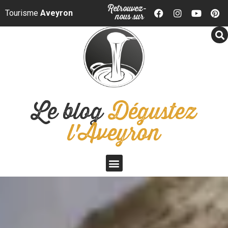
Panneau de gestion des cookies
Retrouvez-
Tourisme
Aveyron
nous sur
Le blog
Dégustez
l'Aveyron