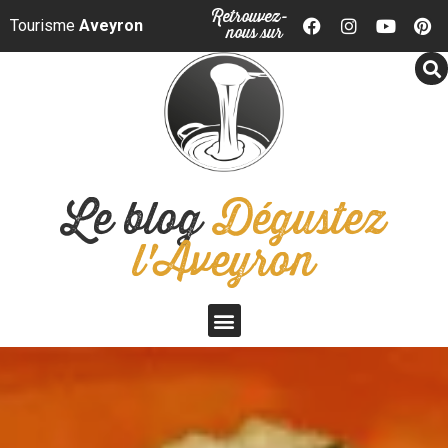
Panneau de gestion des cookies
Retrouvez-
Tourisme
Aveyron
nous sur
Le blog
Dégustez
l'Aveyron