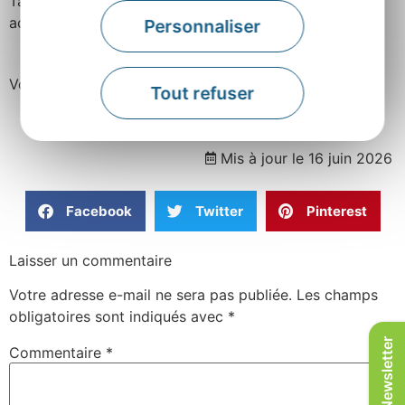
Tartinez sur des petites tranches de pain et servez
accompagné d’un rosé bien frais.
Personnaliser
Vous verrez, c’est parfait !
Tout refuser
Mis à jour le 16 juin 2026
Facebook
Twitter
Pinterest
Laisser un commentaire
Votre adresse e-mail ne sera pas publiée.
Les champs
obligatoires sont indiqués avec
*
Newsletter
Commentaire
*