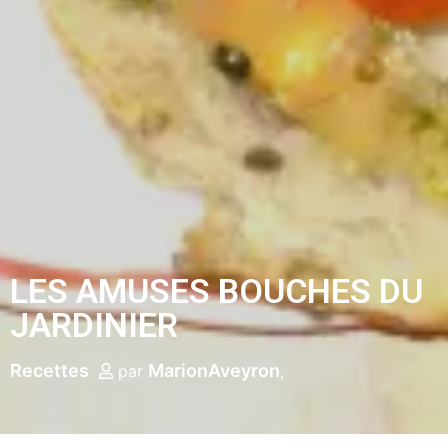
LES AMUSES BOUCHES DU
JARDINIER
Recettes
MarionAveyron
par