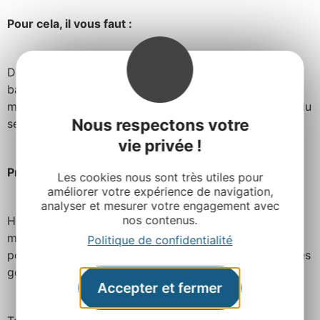
Pour cela, il vous faut :
Des oignons frais, de la coriandre, de l’ail, du persil, du
basilic, de l’huile d’olive, de l’huile de colza, de la
moutarde à l’ancienne, des tomates rouges et jaunes, du
Nous respectons votre
sel, du poivre et du pain au sésame.
vie privée !
Préparation
Les cookies nous sont très utiles pour
améliorer votre expérience de navigation,
analyser et mesurer votre engagement avec
nos contenus.
Hachez finement tous les ingrédients, ajoutez huile,
moutarde, sel…, mélangez le tout et laissez mariner si
Politique de confidentialité
possible 12 heures dans votre réfrigérateur pour que les
goûts se révèlent.
Accepter et fermer