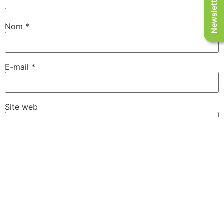
Newsletter
Nom
*
E-mail
*
Site web
Enregistrer mon nom, mon e-mail et mon site dans le
navigateur pour mon prochain commentaire.