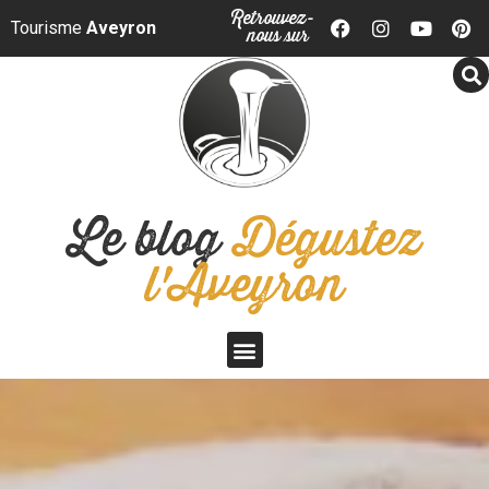
Panneau de gestion des cookies
Retrouvez-
Tourisme
Aveyron
nous sur
Le blog
Dégustez
l'Aveyron