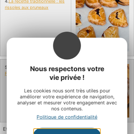
4.
La recette traditionnelle : les
rissoles aux pruneaux
Nous respectons votre
5.
La recette traditionnelle : la
Fouace de Mimi
vie privée !
Les cookies nous sont très utiles pour
améliorer votre expérience de navigation,
analyser et mesurer votre engagement avec
nos contenus.
Politique de confidentialité
Et pour vous? Quelle est votre recette préférée ?