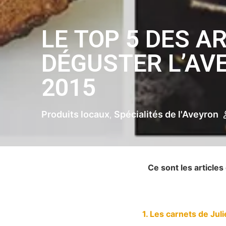
LE TOP 5 DES A
DÉGUSTER L’AV
2015
Produits locaux
Spécialités de l'Aveyron
Ce sont les article
1. Les carnets de Jul