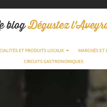
e blog
Dégustez l'Aveyr
CIALITÉS ET PRODUITS LOCAUX
MARCHÉS ET 
CIRCUITS GASTRONOMIQUES