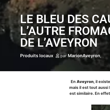
LE BLEU DES CA
L’AUTRE FROMA
DE L’AVEYRON
Produits locaux
MarionAveyron
par
En
Aveyron
, il exis
mais il est tout aussi
est similaire. En effet