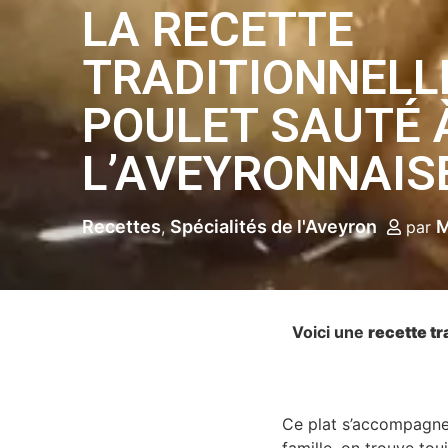
LA RECETTE
TRADITIONNELLE
POULET SAUTÉ 
L’AVEYRONNAIS
Recettes
Spécialités de l'Aveyron
M
par
Voici une
recette tr
Ce plat s’accompagne 