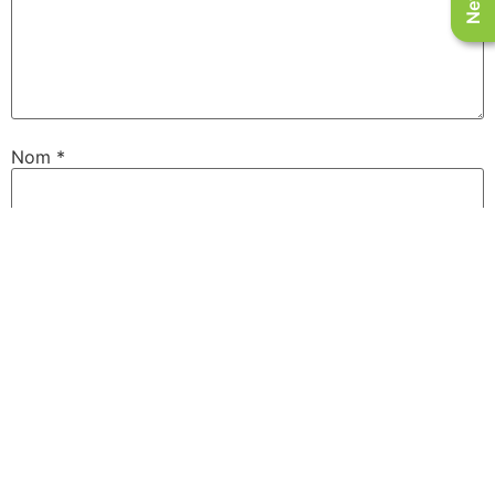
Nom
*
E-mail
*
Site web
Enregistrer mon nom, mon e-mail et mon site dans le
navigateur pour mon prochain commentaire.