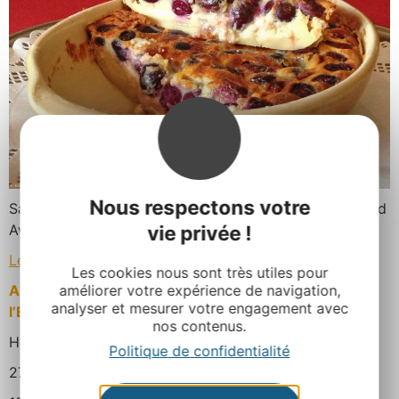
Nous respectons votre
Saviez-vous que l’on trouve plein de cerises dans le sud
Aveyron ?
vie privée !
Le temps des cerises
Les cookies nous sont très utiles pour
Allez goûter le clafoutis aux cerises du restaurant
améliorer votre expérience de navigation,
analyser et mesurer votre engagement avec
l’Eau Vive à Espalion
nos contenus.
Hôtel Moderne – Restaurant l’Eau Vive
Politique de confidentialité
27, Boulevard de Guizard