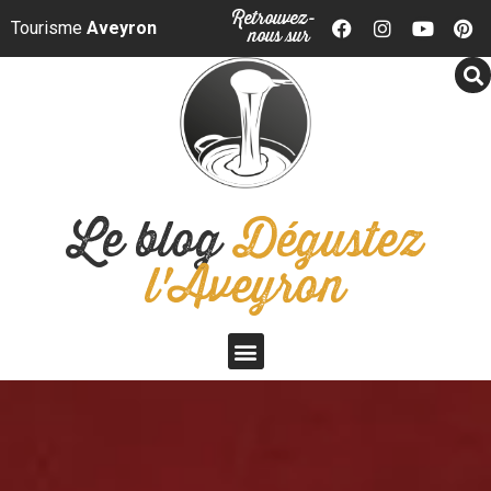
Panneau de gestion des cookies
Retrouvez-
Tourisme
Aveyron
nous sur
Le blog
Dégustez
l'Aveyron