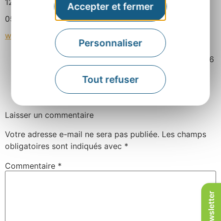
12500 Espalion
Accepter et fermer
05 65 44 05 11
www.hotelmoderne12.com
Personnaliser
Mis à jour le 22 juin 2026
Tout refuser
Facebook
Twitter
Pinterest
Laisser un commentaire
Votre adresse e-mail ne sera pas publiée.
Les champs
obligatoires sont indiqués avec
*
Commentaire
*
Newsletter