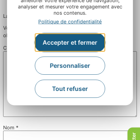
améliorer votre expérience de navigation,
analyser et mesurer votre engagement avec
nos contenus.
Laisser un commentaire
Politique de confidentialité
Votre adresse e-mail ne sera pas publiée.
Les champs
obligatoires sont indiqués avec
*
Accepter et fermer
Commentaire
*
Personnaliser
Tout refuser
Nom
*