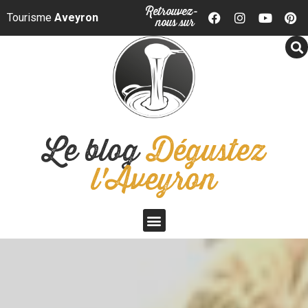
Panneau de gestion des cookies
Retrouvez-
Tourisme
Aveyron
nous sur
Le blog
Dégustez
l'Aveyron