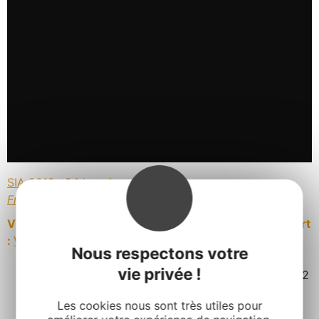
SIA 2012 : 24 h en immersion, Aveyron
par
France3ParisIDF
Visitez les caves et
dégustez
le
fromage de Roquefort
:
Visites et dégustations fromage de Roquefort
Nous respectons votre
vie privée !
Mis à jour le 28 février 2012
Les cookies nous sont très utiles pour
Facebook
Twitter
Pinterest