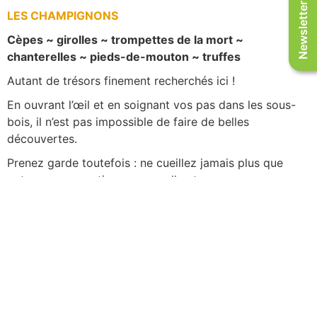
Newsletter
LES CHAMPIGNONS
Cèpes ~ girolles ~ trompettes de la mort ~
chanterelles ~ pieds-de-mouton ~ truffes
Autant de trésors finement recherchés ici !
En ouvrant l’œil et en soignant vos pas dans les sous-
bois, il n’est pas impossible de faire de belles
découvertes.
Prenez garde toutefois : ne cueillez jamais plus que
votre consommation personnelle et assurez-vous que
votre cueillette est bien comestible !
Champignons
Et pour vous, quels fruits de la nature vous aimez
cueillir en Aveyron ?