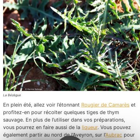
La Bézègue
En plein été, allez voir l’étonnant
Rougier de Camarès
et
profitez-en pour récolter quelques tiges de thym
sauvage. En plus de l’utiliser dans vos préparations,
vous pourrez en faire aussi de la
liqueur
. Vous pouvez
également partir au nord de l’Aveyron, sur l’
Aubrac
pour