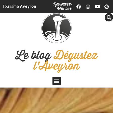
Panneau de gestion des cookies
Retrouvez-
Tourisme
Aveyron
nous sur
Le blog
Dégustez
l'Aveyron