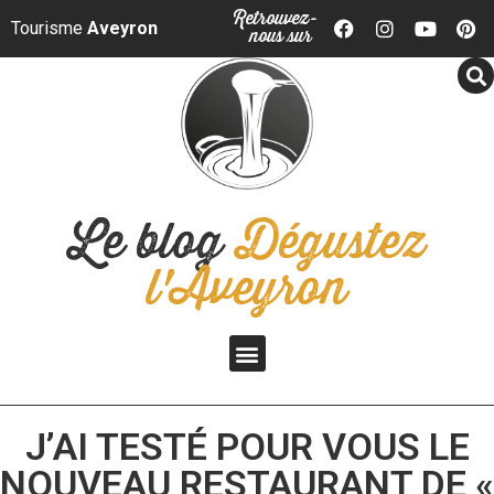
Panneau de gestion des cookies
Retrouvez-
Tourisme
Aveyron
nous sur
Le blog
Dégustez
l'Aveyron
J’AI TESTÉ POUR VOUS LE
NOUVEAU RESTAURANT DE «