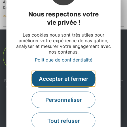
Au plaisir de vous rencontrer.
Réouverture le 19 décembre pour les fêtes de fin d’année.
Nous respectons votre
Répondre
vie privée !
Les cookies nous sont très utiles pour
améliorer votre expérience de navigation,
analyser et mesurer votre engagement avec
nos contenus.
Politique de confidentialité
Accepter et fermer
Ne manquez pas notre newsletter mensuelle et laissez-
vous inspirer pour profiter pleinement de votre séjour
en Aveyron.
Personnaliser
Je m'abonne ici
Tout refuser