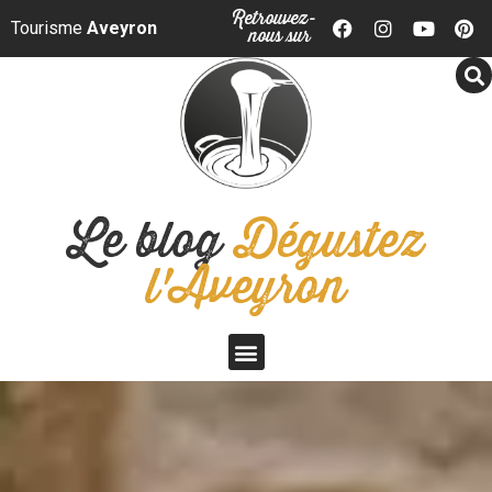
Panneau de gestion des cookies
Retrouvez-
Tourisme
Aveyron
nous sur
Le blog
Dégustez
l'Aveyron