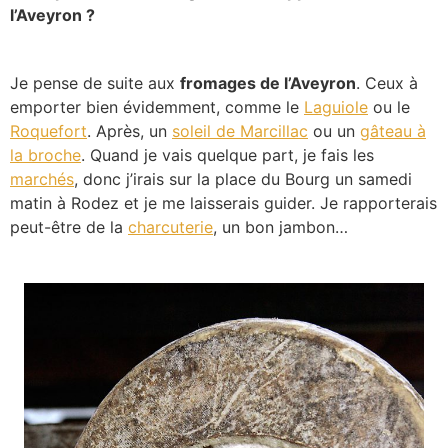
l’Aveyron ?
Je pense de suite aux
fromages de l’Aveyron
. Ceux à
emporter bien évidemment, comme le
Laguiole
ou le
Roquefort
. Après, un
soleil de Marcillac
ou un
gâteau à
la broche
. Quand je vais quelque part, je fais les
marchés
, donc j’irais sur la place du Bourg un samedi
matin à Rodez et je me laisserais guider. Je rapporterais
peut-être de la
charcuterie
, un bon jambon…