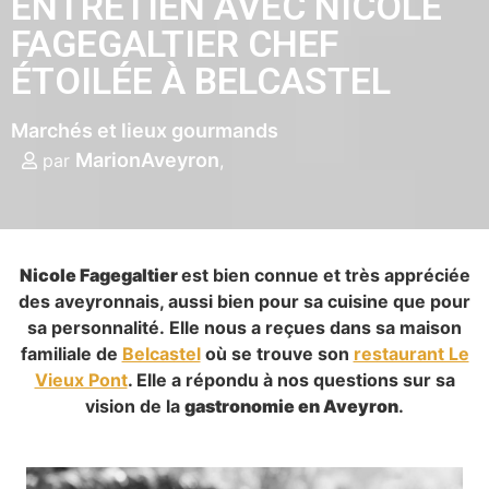
ENTRETIEN AVEC NICOLE
FAGEGALTIER CHEF
ÉTOILÉE À BELCASTEL
Marchés et lieux gourmands
MarionAveyron
par
Nicole Fagegaltier
est bien connue et très appréciée
des aveyronnais, aussi bien pour sa cuisine que pour
sa personnalité. Elle nous a reçues dans sa maison
familiale de
Belcastel
où se trouve son
restaurant Le
Vieux Pont
. Elle a répondu à nos questions sur sa
vision de la
gastronomie en Aveyron
.