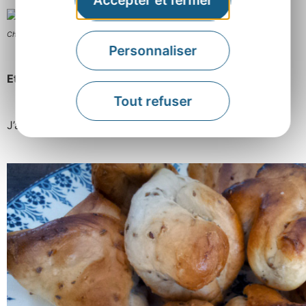
Accepter et fermer
Chou farci
Personnaliser
Et votre douceur sucrée favorite ?
Tout refuser
J’adore le soleil de Marcillac et les
échaudés
.