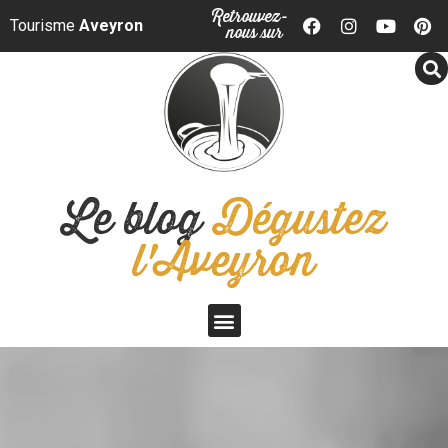
Panneau de gestion des cookies
Retrouvez-
Tourisme
Aveyron
nous sur
Le blog
Dégustez
l'Aveyron