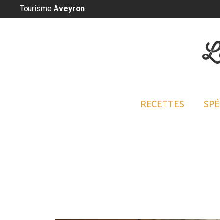
Panneau de gestion des cookies
Tourisme
Aveyron
L
RECETTES
SPÉ