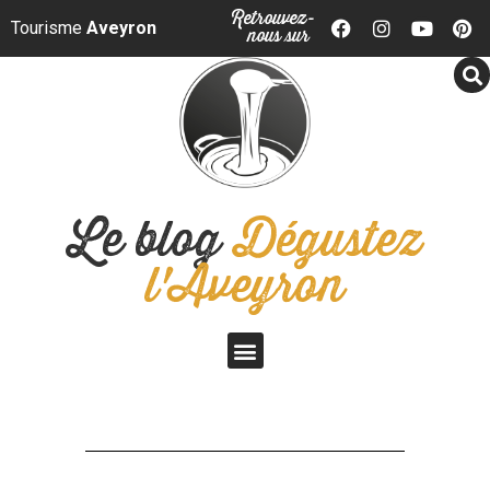
Panneau de gestion des cookies
Retrouvez-
Tourisme
Aveyron
nous sur
Le blog
Dégustez
l'Aveyron