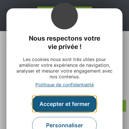
Je m'abonne ici
Nous respectons votre
vie privée !
Les cookies nous sont très utiles pour
améliorer votre expérience de navigation,
analyser et mesurer votre engagement avec
Agence Départementale de l’Attractivité et du
nos contenus.
Tourisme de l’Aveyron
Politique de confidentialité
Rue Louis Blanc – BP831 – 12008 Rodez
Accepter et fermer
Contactez-nous
Personnaliser
Retrouvez-nous sur